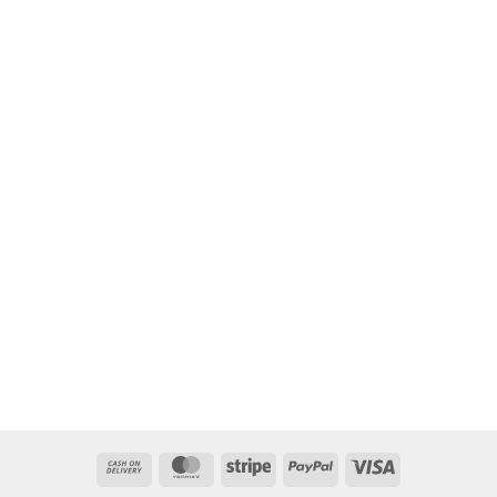
Cash
MasterCard
Stripe
PayPal
Visa
On