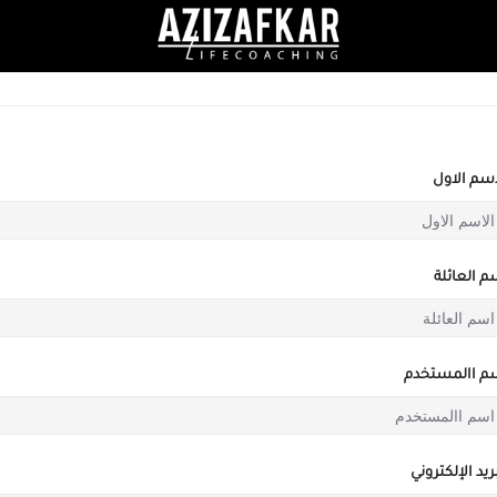
اسم الاول
م العائلة
م االمستخدم
ريد الإلكتروني