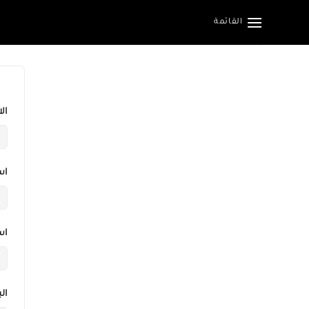
خطي
القائمة
لمحتوى
ال
اس
اس
الب